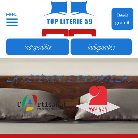
MENU
Devis
gratuit
indisponible
indisponible
LA RÉFÉRENCE EN MATELAS