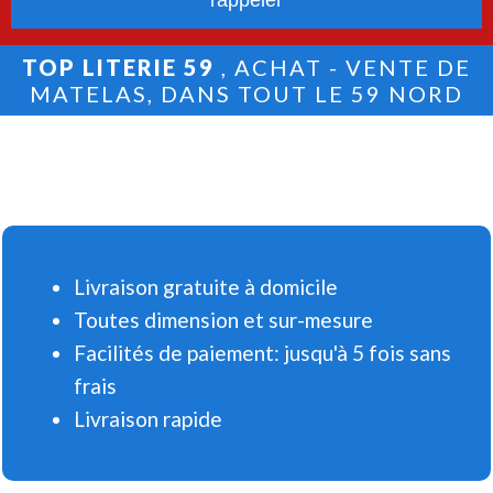
TOP LITERIE 59
, ACHAT - VENTE DE
MATELAS, DANS TOUT LE 59 NORD
Livraison gratuite à domicile
Toutes dimension et sur-mesure
Facilités de paiement: jusqu'à 5 fois sans
frais
Livraison rapide