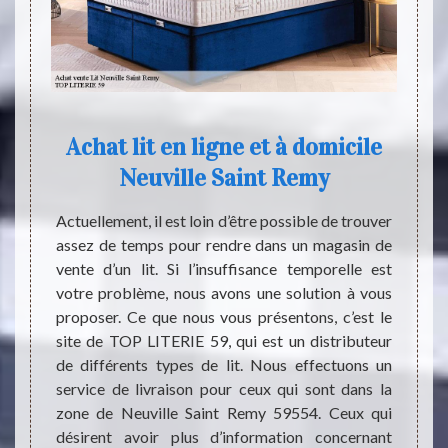
aint
Achat lit en ligne et à domicile
T
Neuville Saint Remy
s
Ne
eubles
Actuellement, il est loin d’être possible de trouver
ns une
assez de temps pour rendre dans un magasin de
ttre au
vente d’un lit. Si l’insuffisance temporelle est
Les li
érer de
votre problème, nous avons une solution à vous
dans l
 Si vous
proposer. Ce que nous vous présentons, c’est le
il est
ible de
site de TOP LITERIE 59, qui est un distributeur
obligé
s en la
de différents types de lit. Nous effectuons un
entrer
pose te
service de livraison pour ceux qui sont dans la
matièr
tude de
zone de Neuville Saint Remy 59554. Ceux qui
conven
est pas
désirent avoir plus d’information concernant