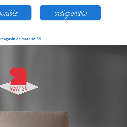
ponible
indisponible
Magasin de matelas 59