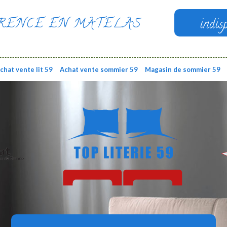
RENCE EN MATELAS
indis
chat vente lit 59
Achat vente sommier 59
Magasin de sommier 59