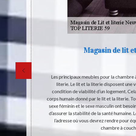
Magasin de lit et
 lit n’a pas
Les principaux meubles pour la chambre à c
rimordial de
literie. Le lit et la literie disposent un
couchage afin
condition de viabilité d’un logement. Cela
 se repose ou
corps humain donné par le lit et la literie. T
e que plus le
sexe féminin et le sexe masculin ont besoin
répondre aux
d’assurer la stabilité de la santé humaine. Le
e literie est
l’adresse où vous devrez rendre pour é
es produits
chambre à couch