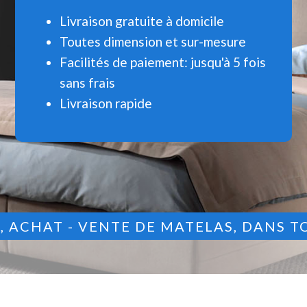
Livraison gratuite à domicile
Toutes dimension et sur-mesure
Facilités de paiement: jusqu'à 5 fois
sans frais
Livraison rapide
9
, ACHAT - VENTE DE MATELAS, DANS T