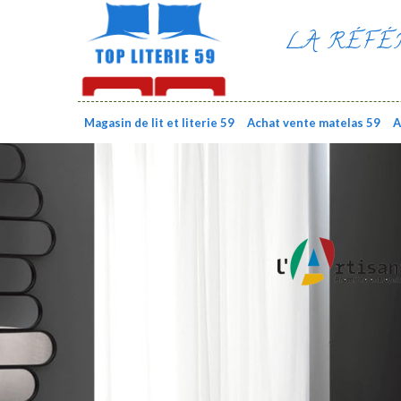
LA RÉFÉ
Magasin de lit et literie 59
Achat vente matelas 59
A