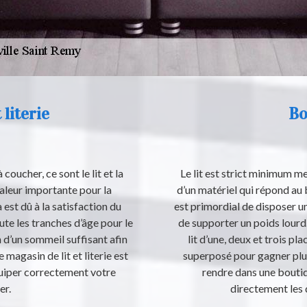
 literie
Bo
oucher, ce sont le lit et la
Le lit est strict minimum meu
e valeur importante pour la
d’un matériel qui répond au b
 est dû à la satisfaction du
est primordial de disposer u
oute les tranches d’âge pour le
de supporter un poids lourd. 
 d’un sommeil suffisant afin
lit d’une, deux et trois p
 magasin de lit et literie est
superposé pour gagner plus
quiper correctement votre
rendre dans une boutiq
er.
directement les d