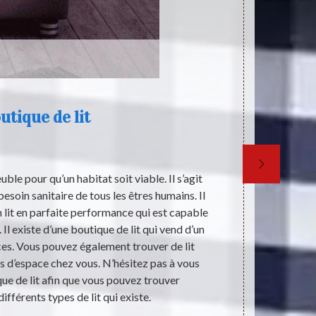
utique de lit
ble pour qu’un habitat soit viable. Il s’agit
Le lit peu
esoin sanitaire de tous les êtres humains. Il
innombra
n lit en parfaite performance qui est capable
préfèrent per
Il existe d’une boutique de lit qui vend d’un
la décoration
laces. Vous pouvez également trouver de lit
mode pour le 
 d’espace chez vous. N’hésitez pas à vous
temps les meu
ue de lit afin que vous pouvez trouver
satisfaire. L
ifférents types de lit qui existe.
Toute 