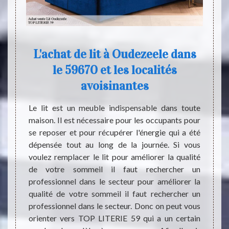
cile
L'achat de lit à Oudezeele dans
T
le 59670 et les localités
s
geux en
avoisinantes
eil et
coratif
Le lit est un meuble indispensable dans toute
Les li
reprise
maison. Il est nécessaire pour les occupants pour
dans l
ffectue
se reposer et pour récupérer l'énergie qui a été
il est
pour un
dépensée tout au long de la journée. Si vous
obligé
oujours
voulez remplacer le lit pour améliorer la qualité
entrer
eler ou
de votre sommeil il faut rechercher un
matièr
r plus
professionnel dans le secteur pour améliorer la
conven
e. Nous
qualité de votre sommeil il faut rechercher un
donner
alisons
professionnel dans le secteur. Donc on peut vous
puissi
dezeele
orienter vers TOP LITERIE 59 qui a un certain
contact