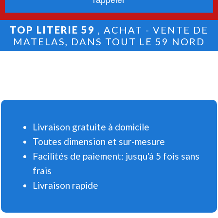
TOP LITERIE 59
, ACHAT - VENTE DE
MATELAS, DANS TOUT LE 59 NORD
Livraison gratuite à domicile
Toutes dimension et sur-mesure
Facilités de paiement: jusqu'à 5 fois sans
frais
Livraison rapide