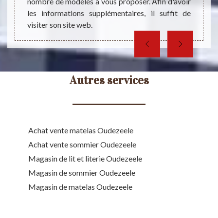
nombre de modèles à vous proposer. Afin d'avoir
aussi p
les informations supplémentaires, il suffit de
visiter son site web.
Autres services
Achat vente matelas Oudezeele
Achat vente sommier Oudezeele
Magasin de lit et literie Oudezeele
Magasin de sommier Oudezeele
Magasin de matelas Oudezeele