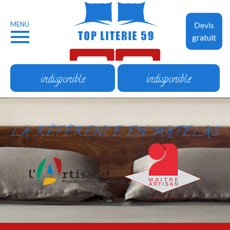
MENU
Devis
gratuit
indisponible
indisponible
LA RÉFÉRENCE EN MATELAS