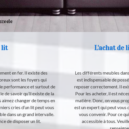
lit
L'achat de 
ement en fer. Il existe des
Les différents meubles dans 
reux sont les foyers qui
est indispensable de posséde
 de performance et surtout de
reposer correctement. Il exi
e de savoir qu’il existe de la
Pour les acheter, il est néc
ous aimez changer de temps en
matière. Donc, on vous pro
iers cries d’un lit peut vous
est un expert qui peut vous 
able dans un grand intervalle.
vous convenir. Pour ce qui 
nce de disposer un lit.
accessible à tous. Veuille
renseign