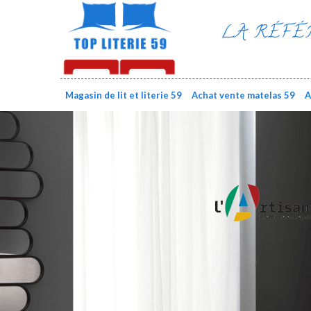
LA RÉFÉ
Magasin de lit et literie 59
Achat vente matelas 59
A