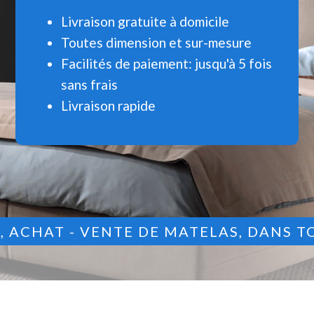
Livraison gratuite à domicile
Toutes dimension et sur-mesure
Facilités de paiement: jusqu'à 5 fois
sans frais
Livraison rapide
9
, ACHAT - VENTE DE MATELAS, DANS T