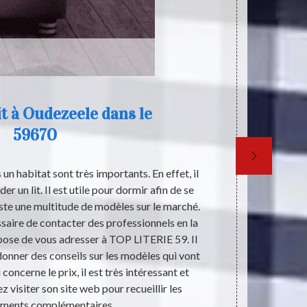
lit à Oudezeele dans le
59670
un habitat sont très importants. En effet, il
Le pouvo
r un lit. Il est utile pour dormir afin de se
ressources f
ste une multitude de modèles sur le marché.
cette planè
essaire de contacter des professionnels en la
même. C’est-
pose de vous adresser à TOP LITERIE 59. Il
également le
donner des conseils sur les modèles qui vont
ses minimums 
concerne le prix, il est très intéressant et
et la liter
z visiter son site web pour recueillir les
h
ements complémentaires.