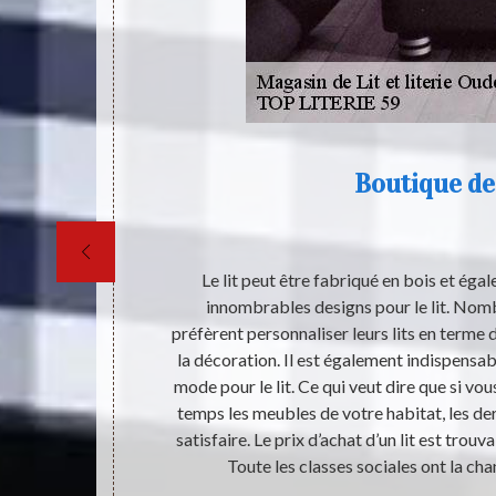
Boutique de 
soit dans un
Le lit peut être fabriqué en bois et égal
oyer classique,
innombrables designs pour le lit. Nomb
e tous les
préfèrent personnaliser leurs lits en terme
st capable de
la décoration. Il est également indispensabl
 les bruits ou
mode pour le lit. Ce qui veut dire que si v
tion d’acheter
temps les meubles de votre habitat, les dern
e achat auprès
satisfaire. Le prix d’achat d’un lit est trouv
Toute les classes sociales ont la cha