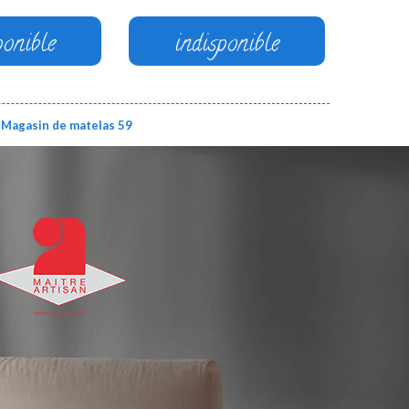
ponible
indisponible
Magasin de matelas 59