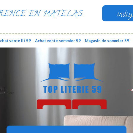
RENCE EN MATELAS
indis
chat vente lit 59
Achat vente sommier 59
Magasin de sommier 59