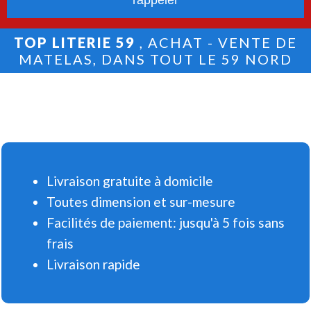
TOP LITERIE 59
, ACHAT - VENTE DE
MATELAS, DANS TOUT LE 59 NORD
Livraison gratuite à domicile
Toutes dimension et sur-mesure
Facilités de paiement: jusqu'à 5 fois sans
frais
Livraison rapide