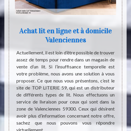
 à
Achat lit en ligne et à domicile
 à
Valenciennes
Chaqu
300
endro
Actuellement, il est loin d’être possible de trouver
mini
assez de temps pour rendre dans un magasin de
 dormir
quotid
vente d’un lit. Si l’insuffisance temporelle est
 effet,
nous 
votre problème, nous avons une solution à vous
nt être
santé
proposer. Ce que nous vous présentons, c’est le
il faut
budget
site de TOP LITERIE 59, qui est un distributeur
l en la
bonne 
de différents types de lit. Nous effectuons un
ut vous
lit pa
service de livraison pour ceux qui sont dans la
Il peut
respec
zone de Valenciennes 59300. Ceux qui désirent
ue vous
est sa
avoir plus d’information concernant notre offre,
n de le
effet,
sachez que nous pouvons vous répondre
. Il est
pour ef
virtuellement.