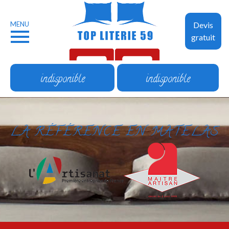
MENU
Devis
gratuit
indisponible
indisponible
LA RÉFÉRENCE EN MATELAS