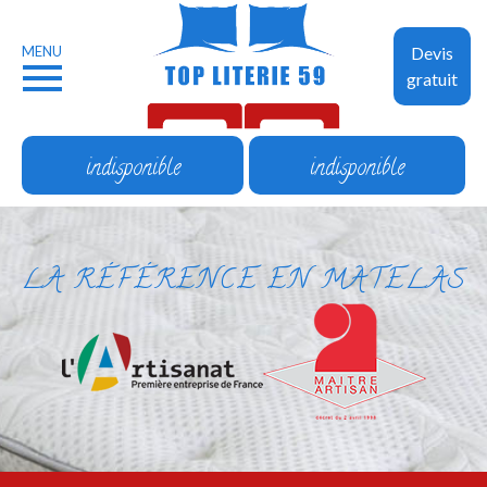
MENU
Devis
gratuit
indisponible
indisponible
LA RÉFÉRENCE EN MATELAS