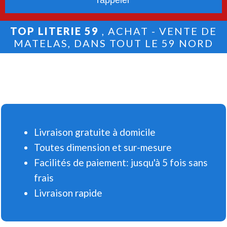
TOP LITERIE 59
, ACHAT - VENTE DE
MATELAS, DANS TOUT LE 59 NORD
Livraison gratuite à domicile
Toutes dimension et sur-mesure
Facilités de paiement: jusqu'à 5 fois sans
frais
Livraison rapide