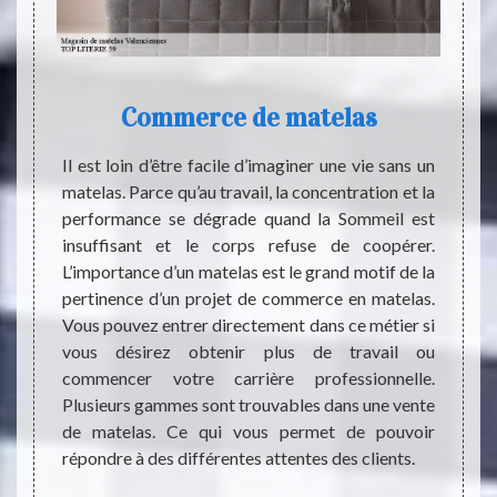
Commerce de matelas
Mat
300
Il est loin d’être facile d’imaginer une vie sans un
Avant 
matelas. Parce qu’au travail, la concentration et la
polyuré
état de
performance se dégrade quand la Sommeil est
est à 
yez des
insuffisant et le corps refuse de coopérer.
déform
st très
L’importance d’un matelas est le grand motif de la
quelqu
ement.
pertinence d’un projet de commerce en matelas.
dans 
l à un
Vous pouvez entrer directement dans ce métier si
primor
 faites
vous désirez obtenir plus de travail ou
élevée
'il va
commencer votre carrière professionnelle.
entre 
 précis
Plusieurs gammes sont trouvables dans une vente
assure
ulence.
de matelas. Ce qui vous permet de pouvoir
demande
ui sont
répondre à des différentes attentes des clients.
tes les