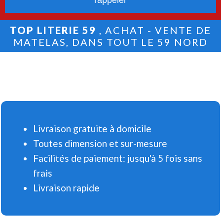
TOP LITERIE 59
, ACHAT - VENTE DE
MATELAS, DANS TOUT LE 59 NORD
Livraison gratuite à domicile
Toutes dimension et sur-mesure
Facilités de paiement: jusqu'à 5 fois sans
frais
Livraison rapide