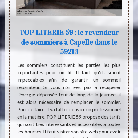
e
TOP LITERIE 59 : le revendeur
de sommiers à Capelle dans le
ous ne
Il exi
59213
t ne se
sommie
atif de
relaxa
Les sommiers constituent les parties les plus
 de ses
pratic
importantes pour un lit. Il faut qu'ils soient
as sont
Le cha
impeccables afin de garantir un sommeil
ques et
manue
réparateur. Si vous n'arrivez pas à récupérer
 le lit
relaxa
l'énergie dépensée tout de long de la journée, il
 il est
le sout
est alors nécessaire de remplacer le sommier.
r demi
mobil
Pour ce faire, il va falloir convier un professionnel
beille,
sommie
en la matière. TOP LITERIE 59 propose des tarifs
.
de so
qui sont très intéressants et accessibles à toutes
utilisa
les bourses. Il faut visiter son site web pour avoir
et aus