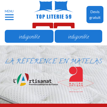
MENU
Devis
gratuit
indisponible
indisponible
LA RÉFÉRENCE EN MATELAS