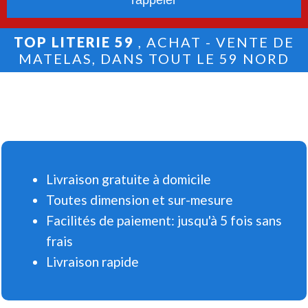
TOP LITERIE 59
, ACHAT - VENTE DE
MATELAS, DANS TOUT LE 59 NORD
Livraison gratuite à domicile
Toutes dimension et sur-mesure
Facilités de paiement: jusqu'à 5 fois sans
frais
Livraison rapide