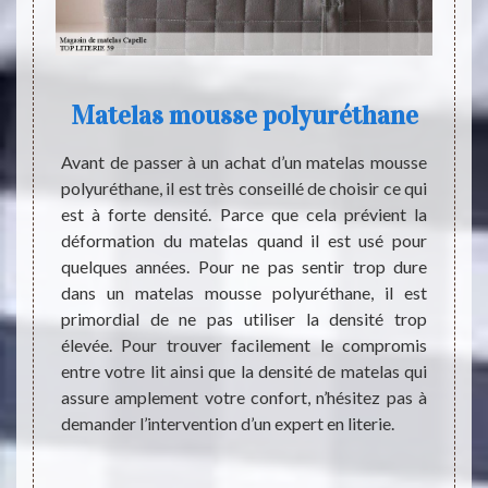
me
Matelas mousse polyuréthane
tir des
Avant de passer à un achat d’un matelas mousse
Le mat
mporte
polyuréthane, il est très conseillé de choisir ce qui
qu’au
 et le
est à forte densité. Parce que cela prévient la
matel
st déjà
déformation du matelas quand il est usé pour
l’asse
s types
quelques années. Pour ne pas sentir trop dure
matel
corps à
dans un matelas mousse polyuréthane, il est
produc
douceur
primordial de ne pas utiliser la densité trop
le con
 d’une
élevée. Pour trouver facilement le compromis
d’un r
confort
entre votre lit ainsi que la densité de matelas qui
de ren
me. Si
assure amplement votre confort, n’hésitez pas à
vous a
asites,
demander l’intervention d’un expert en literie.
matela
oire de
matela
t anti-