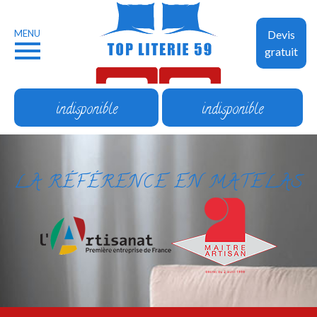
MENU
Devis
gratuit
indisponible
indisponible
LA RÉFÉRENCE EN MATELAS