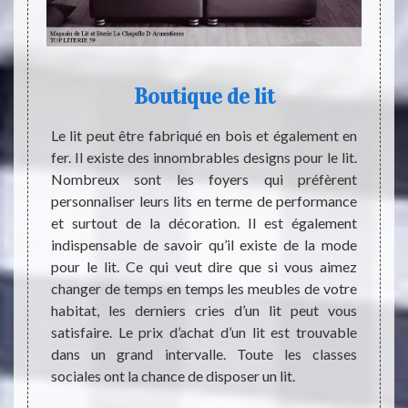
Boutique de lit
ison. Il
Le lit peut être fabriqué en bois et également en
L’idéo
loie le
fer. Il existe des innombrables designs pour le lit.
compte
ing, le
Nombreux sont les foyers qui préfèrent
un ser
ie, les
personnaliser leurs lits en terme de performance
précis
ital et
et surtout de la décoration. Il est également
qualit
tion de
indispensable de savoir qu’il existe de la mode
monde
état en
pour le lit. Ce qui veut dire que si vous aimez
commer
le mais
changer de temps en temps les meubles de votre
vendeu
peuvent
habitat, les derniers cries d’un lit peut vous
bien 
tique à
satisfaire. Le prix d’achat d’un lit est trouvable
ignora
 sommes
dans un grand intervalle. Toute les classes
neuf, 
 votre
sociales ont la chance de disposer un lit.
brocan