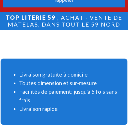
TOP LITERIE 59
, ACHAT - VENTE DE
MATELAS, DANS TOUT LE 59 NORD
Livraison gratuite à domicile
Toutes dimension et sur-mesure
Facilités de paiement: jusqu'à 5 fois sans
frais
Livraison rapide