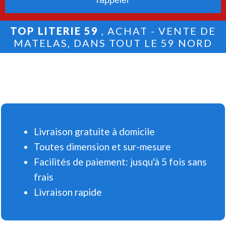
TOP LITERIE 59
, ACHAT - VENTE DE
MATELAS, DANS TOUT LE 59 NORD
Livraison gratuite à domicile
Toutes dimension et sur-mesure
Facilités de paiement: jusqu'à 5 fois sans
frais
Livraison rapide