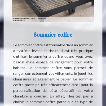
Sommier coffre
us les
Le sommier coffre est trouvable dans un sommier
Le som
iger le
à système levant et tiroirs. Il est très pratique
peut 
assurer
d’utiliser le sommier à coffre quand vous avez
matela
uand on
besoin d’une espace de rangement pour votre
plus d
t très
habitat. Le sommier coffre vous permet de
couche
gement
ranger correctement vos vêtements, le jouet, les
plusie
at d’un
chaussures et également le papier. Le sommier
pouvez 
nt, le
coffre participe très efficacement aussi pour la
le boi
dégrade
personnalisation du côté décoratif de votre
effet, 
le type
chambre à coucher. En effet, n’hésitez pas à
fait p
es dix
choisir le sommier coffre parce que ce type de
assurer