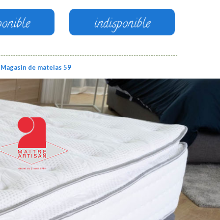
ponible
indisponible
Magasin de matelas 59