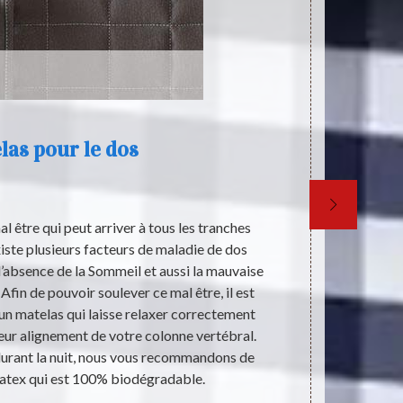
las pour le dos
Bo
l être qui peut arriver à tous les tranches
TOP LITERIE 5
xiste plusieurs facteurs de maladie de dos
suivante : Er
 l’absence de la Sommeil et aussi la mauvaise
mousses,
fin de pouvoir soulever ce mal être, il est
souhaitent av
un matelas qui laisse relaxer correctement
à venir dan
leur alignement de votre colonne vertébral.
numéro de té
durant la nuit, nous vous recommandons de
en vous propo
 latex qui est 100% biodégradable.
faire con