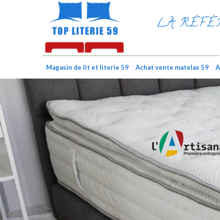
LA RÉFÉ
Magasin de lit et literie 59
Achat vente matelas 59
A