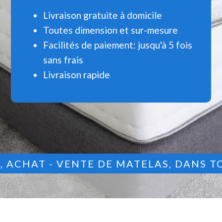
Livraison gratuite à domicile
Toutes dimension et sur-mesure
Facilités de paiement: jusqu'à 5 fois
sans frais
Livraison rapide
9
, ACHAT - VENTE DE MATELAS, DANS T