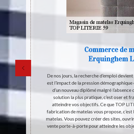
Commerce de m
Erquinghem L
eter en toute
De nos jours, la recherche d’emploi devient d
mille ou pour
est l’impact de la pression démographique 
n distributeur
d’un nouveau diplômé malgré l’absence d
 achetez. Pour
solution la plus pratique, c’est oser et f
ne pas hésiter
atteindre vos objectifs. Ce que TOP LIT
 normes
fabrication de matelas vous propose, c’est
 59 est une
matelas. Vous pouvez créer des sites, ouvri
Erquinghem Le
vente porte-à-porte pour atteindre les obje