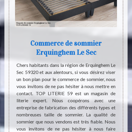
Commerce de sommier
Erquinghem Le Sec
 qui ne
Le som
e votre
égale
Chers habitants dans la région de Erquinghem Le
illeure
petite
Sec 59320 et aux alentours, si vous désirez viser
pour la
différ
un bon plan pour le commerce de sommier, nous
e pièce
pour c
vous invitons de ne pas hésiter à nous mettre en
axation
qui dé
contact. TOP LITERIE 59 est un magasin de
urer la
et aus
literie expert. Nous coopérons avec une
eillé de
vos at
entreprise de fabrication des différents types et
iterie.
matela
nombreuses taille de sommier. La qualité de
 ne pas
choisi
sommier que nous vendons est très fiable. Nous
é.
matela
vous invitons de ne pas hésiter à nous faire