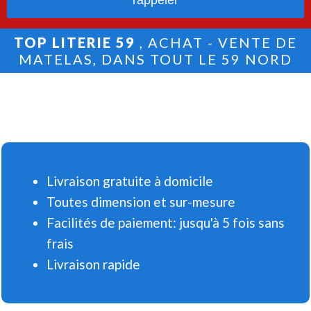
TOP LITERIE 59
, ACHAT - VENTE DE
MATELAS, DANS TOUT LE 59 NORD
Livraison gratuite à domicile
Toutes dimension et sur-mesure
Facilités de paiement: jusqu'à 5 fois sans
frais
Livraison rapide